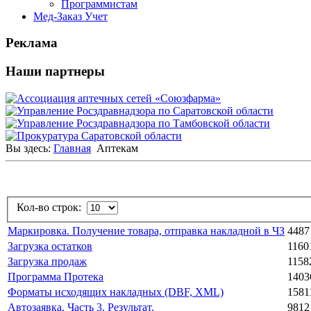
Программистам
Мед-Заказ Учет
Реклама
Наши партнеры
Вы здесь:
Главная
Аптекам
Кол-во строк:
Маркировка. Получение товара, отправка накладной в ЧЗ
4487
Загрузка остатков
1160
Загрузка продаж
1158
Программа Протека
1403
Форматы исходящих накладных (DBF, XML)
1581
Автозаявка. Часть 3. Результат.
9812