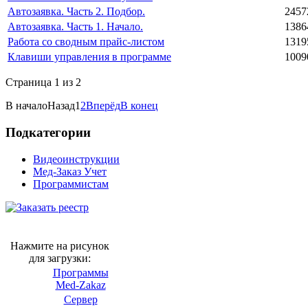
Автозаявка. Часть 2. Подбор.
2457
Автозаявка. Часть 1. Начало.
1386
Работа со сводным прайс-листом
1319
Клавиши управления в программе
1009
Страница 1 из 2
В начало
Назад
1
2
Вперёд
В конец
Подкатегории
Видеоинструкции
Мед-Заказ Учет
Программистам
Нажмите на рисунок
для загрузки:
Программы
Med-Zakaz
Сервер